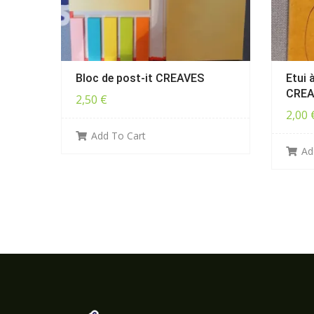
Bloc de post-it CREAVES
Etui 
CREA
2,50
€
2,00
Add To Cart
Ad