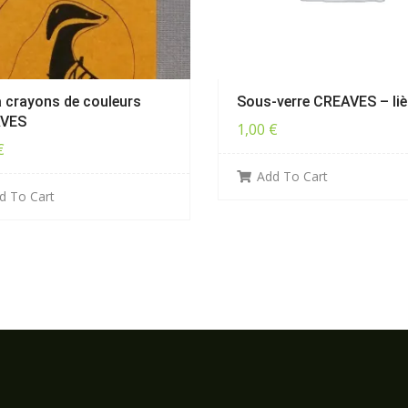
à crayons de couleurs
Sous-verre CREAVES – li
VES
1,00
€
€
Add To Cart
d To Cart