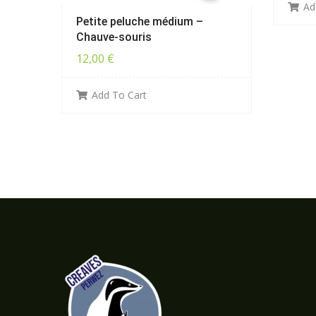
Ad
Petite peluche médium –
Chauve-souris
12,00
€
Add To Cart