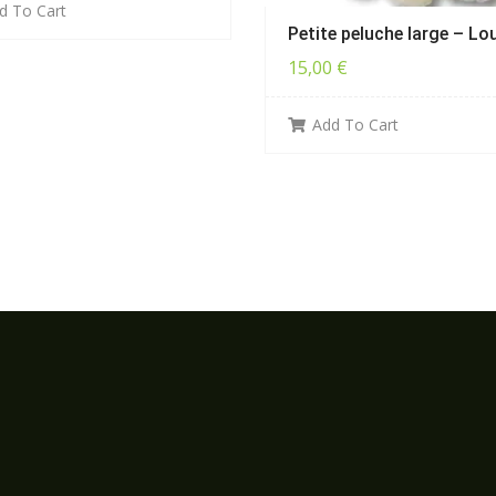
d To Cart
Petite peluche large – Lo
15,00
€
Add To Cart