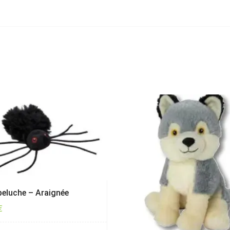
peluche – Araignée
€